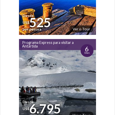
Desde
525
US$
Ver o Tour
por pessoa
Programa Express para visitar a
Antártida
6
Dias
Desde
6.795
US$