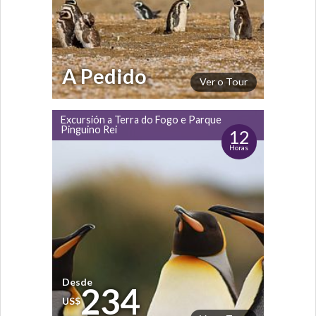
A Pedido
Ver o Tour
Excursión a Terra do Fogo e Parque
Pinguino Rei
12
Horas
Desde
234
US$