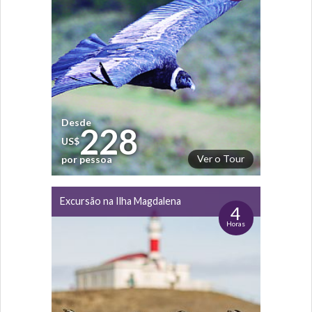
Desde
228
US$
Ver o Tour
por pessoa
Excursão na Ilha Magdalena
4
Horas