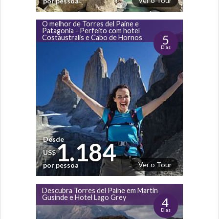
Ver o Tour
por pessoa
O melhor de Torres del Paine e
Patagonia - Perfeito com hotel
5
Costaustralis e Cabo de Hornos
Dias
Desde
1.184
US$
Ver o Tour
por pessoa
Descubra Torres del Paine em Martín
Gusinde e Hotel Lago Grey
4
Dias