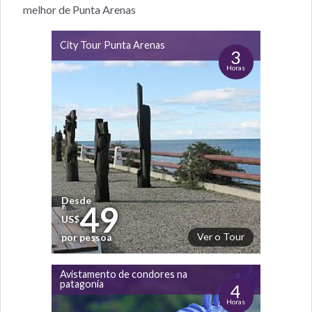
melhor de Punta Arenas
City Tour Punta Arenas
3
Horas
Desde
49
US$
Ver o Tour
por pessoa
Avistamento de condores na
patagonia
4
Horas