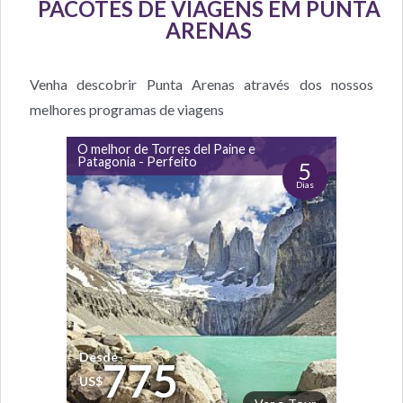
PACOTES DE VIAGENS EM PUNTA
ARENAS
Venha descobrir Punta Arenas através dos nossos
melhores programas de viagens
O melhor de Torres del Paine e
Patagonia - Perfeito
5
Dias
Desde
775
US$