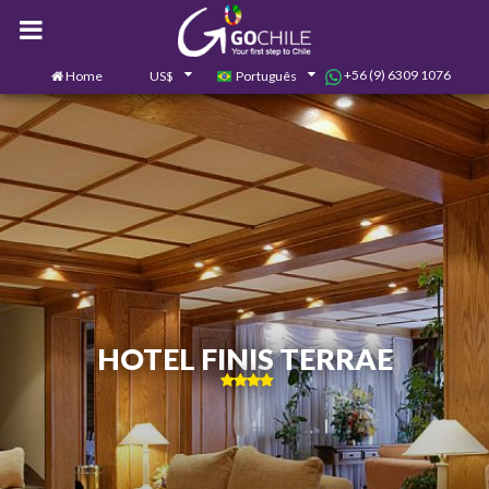
+56 (9) 6309 1076
Home
US$
Português
0
Contate-nos
HOTEL FINIS TERRAE
