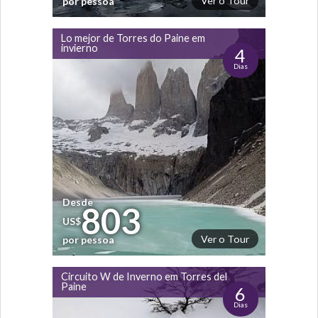
Ver o Tour
por pessoa
Lo mejor de Torres do Paine em
invierno
4
Dias
Desde
803
US$
Ver o Tour
por pessoa
Circuito W de Inverno em Torres del
Paine
6
Dias