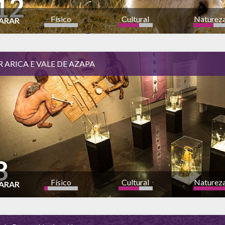
12
Físico
Cultural
Naturez
ARAR
a
 ARICA E VALE DE AZAPA
8
Físico
Cultural
Naturez
ARAR
a
bajo
alto