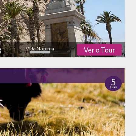
a
Vida Noturna
Ver o Tour
5
Dias