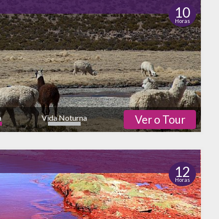
10
Horas
a
Vida Noturna
Ver o Tour
12
Horas