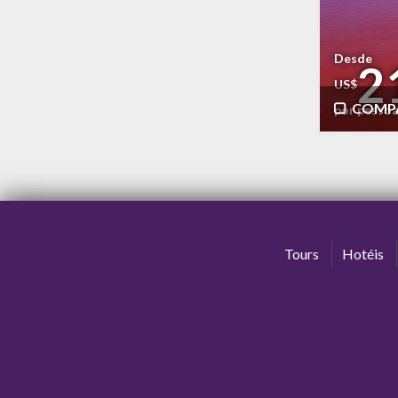
Desde
2
US$
COMP
por pesso
Tours
Hotéis