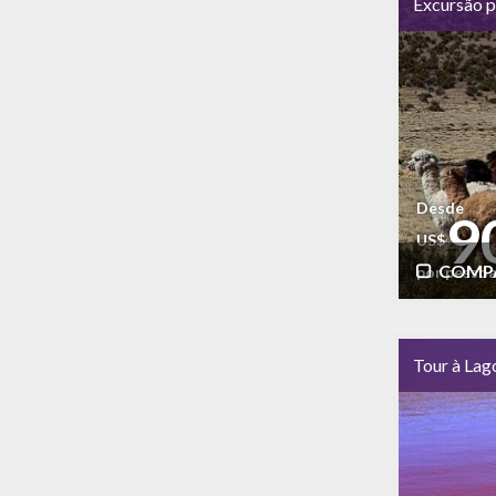
Excursão p
Desde
9
US$
COMP
por pesso
Tour à Lag