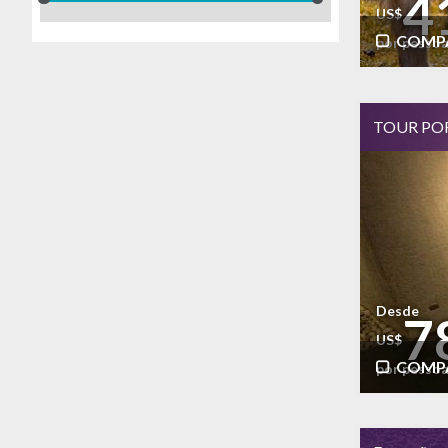
4
US$
COMP
por pesso
TOUR POR
Desde
7
US$
COMP
por pesso