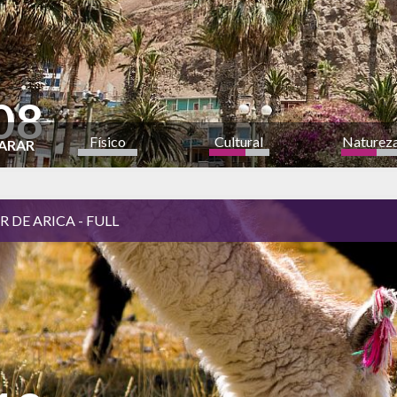
08
Físico
Cultural
Naturez
ARAR
a
 DE ARICA - FULL