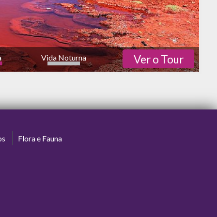
a
Vida Noturna
Ver o Tour
os
Flora e Fauna