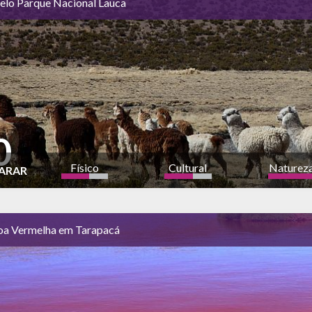
elo Parque Nacional Lauca
0
Físico
Cultural
Naturez
ARAR
a
alto
oa Vermelha em Tarapacá