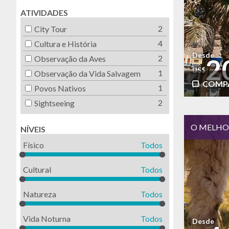
ATIVIDADES
2
City Tour
4
Cultura e História
Desde
2
2
Observação da Aves
US$
1
Observação da Vida Salvagem
COMP
por pesso
1
Povos Nativos
2
Sightseeing
O MELHOR
NÍVEIS
Físico
Todos
Cultural
Todos
Natureza
Todos
Vida Noturna
Todos
Desde