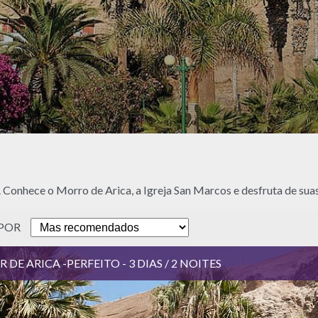
e. Conhece o Morro de Arica, a Igreja San Marcos e desfruta de suas
POR
DE ARICA -PERFEITO - 3 DIAS / 2 NOITES