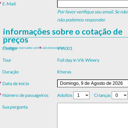
E-Mail
Por favor verifique seu email. Se não
não podemos responder.
informações sobre o cotação de
preços
Código
VVI001
Os campos marcados com
são necessários.
Tour
Full day in Vik Winery
Duração
8 horas
Data de início
Número de passageiros
Adultos
Crianças
Sua pergunta