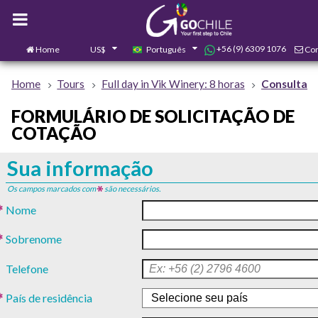
+56 (9) 6309 1076
Home
US$
Português
Con
0
Home
Tours
Full day in Vik Winery: 8 horas
Consulta
FORMULÁRIO DE SOLICITAÇÃO DE
COTAÇÃO
Sua informação
Os campos marcados com
são necessários.
Nome
Sobrenome
Telefone
País de residência