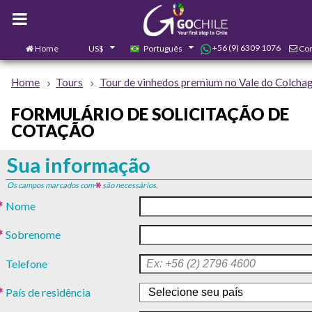
+56 (9) 6309 1076
Home
US$
Português
Con
0
Home
Tours
Tour de vinhedos premium no Vale do Colchagu
FORMULÁRIO DE SOLICITAÇÃO DE
COTAÇÃO
Sua informação
Os campos marcados com
são necessários.
Nome
Sobrenome
Telefone
País de residência