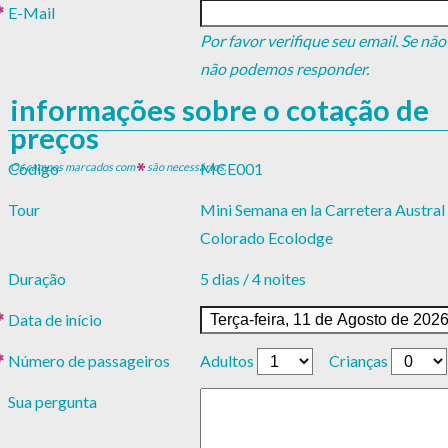
E-Mail
Por favor verifique seu email. Se não
não podemos responder.
informações sobre o cotação de
preços
Código
MCE001
Os campos marcados com
são necessários.
Tour
Mini Semana en la Carretera Austral
Colorado Ecolodge
Duração
5 dias / 4 noites
Data de início
Número de passageiros
Adultos
Crianças
Sua pergunta