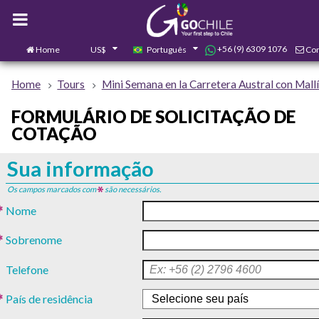
+56 (9) 6309 1076
Home
US$
Português
Con
0
Home
Tours
Mini Semana en la Carretera Austral con Mallí
FORMULÁRIO DE SOLICITAÇÃO DE
COTAÇÃO
Sua informação
Os campos marcados com
são necessários.
Nome
Sobrenome
Telefone
País de residência