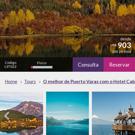
desde
903
US$
por pessoa
Código
Físico
Consulta
Reservar
LST022
bajo
Cultural
Natureza
Home
Tours
O melhor de Puerto Varas com o Hotel Cabañ
alto