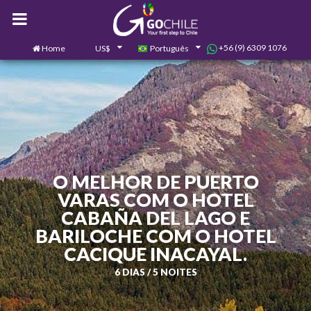
+56 (9) 6309 1076
Home
US$
Português
0
Contate-nos
O MELHOR DE PUERTO
VARAS COM O HOTEL
CABAÑA DEL LAGO E
BARILOCHE COM O HOTEL
CACIQUE INACAYAL.
6 DIAS / 5 NOITES