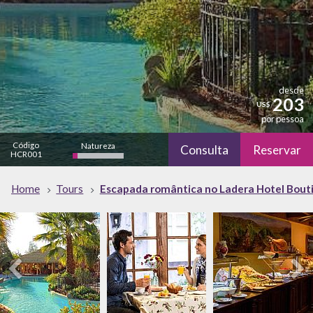
desde
203
US$
por pessoa
Código
Natureza
Consulta
Reservar
HCR001
bajo
Home
Tours
Escapada romântica no Ladera Hotel Boutiqu