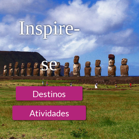
Internet - Habitación
Internet - Wi-Fi
Inspire-
se
Destinos
Atividades