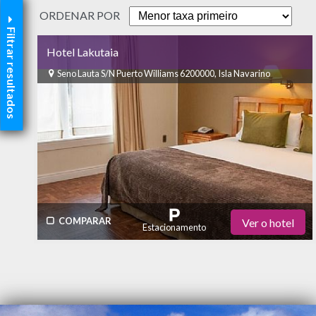
ORDENAR POR
Filtrar resultados
Hotel Lakutaia
Seno Lauta S/N Puerto Williams 6200000, Isla Navarino
COMPARAR
Ver o hotel
Estacionamento
Restaurante
Bar
Academia de Ginástica
Piscina
Ar Condicionado
SPA