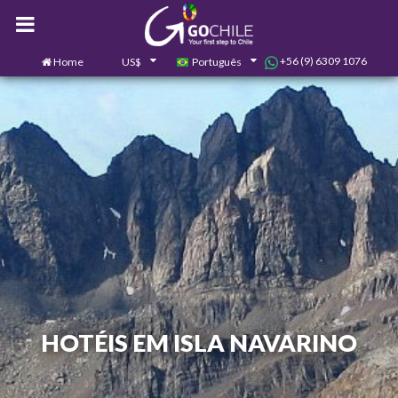
+56 (9) 6309 1076
Home
US$
Português
0
Contate-nos
HOTÉIS EM ISLA NAVARINO