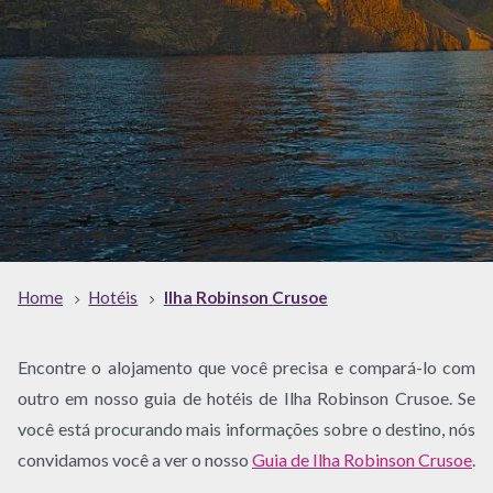
Home
Hotéis
Ilha Robinson Crusoe
Encontre o alojamento que você precisa e compará-lo com
outro em nosso guia de hotéis de Ilha Robinson Crusoe. Se
você está procurando mais informações sobre o destino, nós
convidamos você a ver o nosso
Guia de Ilha Robinson Crusoe
.