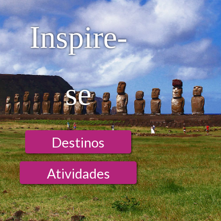
Internet - Habitación
Internet - Wi-Fi
Inspire-
se
Destinos
Atividades