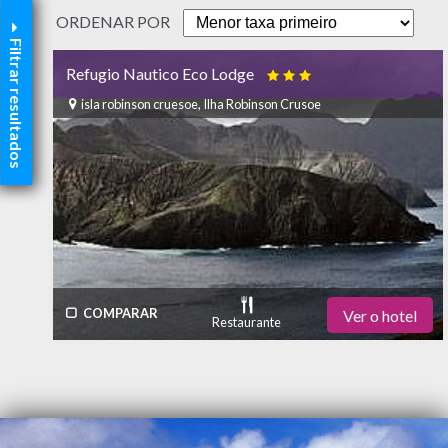
ORDENAR POR
Filtrar resultados
Refugio Nautico Eco Lodge

isla robinson cruesoe, Ilha Robinson Crusoe
COMPARAR
Ver o hotel
Restaurante
Estacionamento
Academia de Ginástica
Bar
Piscina
Ar Condicionado
SPA