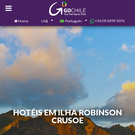
+56 (9) 6309 1076
Home
US$
Português
0
Contate-nos
HOTÉIS EM ILHA ROBINSON
CRUSOE