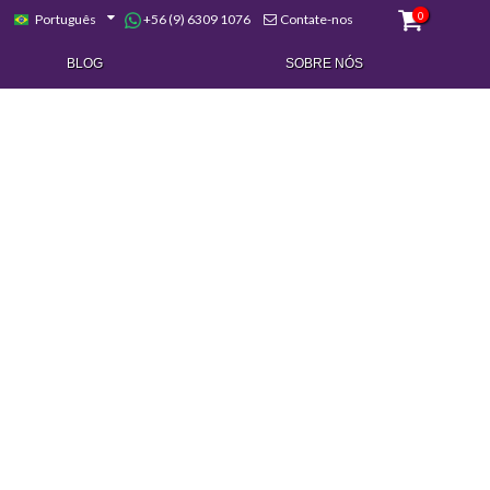
0
+56 (9) 6309 1076
Português
Contate-nos
BLOG
SOBRE NÓS