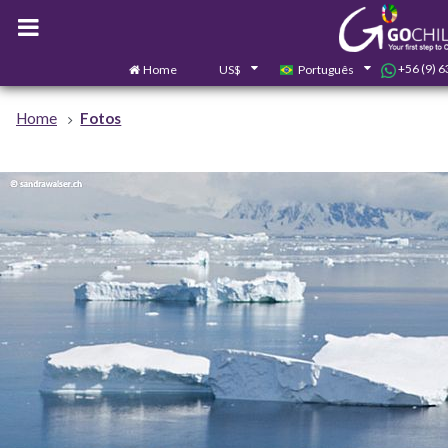
+56 (9) 
Home
US$
Português
Home
Fotos