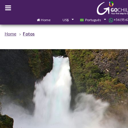
+56 (9) 
Home
US$
Português
Home
Fotos