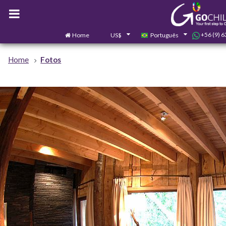
+56 (9) 
Home
US$
Português
Home
Fotos