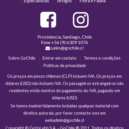
Especialistas
Artigos
Flora e Fauna
Providencia, Santiago, Chile
Fone
+56 (9) 6309 1076
sales@gochile.cl
Sobre GoChile
Entrar em contato
Termos e condições
Políticas de privacidade
Os preços em pesos chilenos (CLP) incluem IVA. Os preços em
dólares (USD) não incluem IVA. Os passageiros estrangeiros não
residentes estão isentos do pagamento do IVA, pagando em
dólares (USD)
Se temos inadvertidamente incluídas qualquer material com
direitos autorais, por favor contacte-nos em
webadmin@gochile.cl
Copyright © GotoLatin S.A. - GoChile ® 2011. Todos os direitos