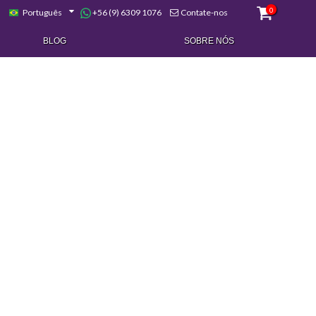
0
+56 (9) 6309 1076
Português
Contate-nos
BLOG
SOBRE NÓS