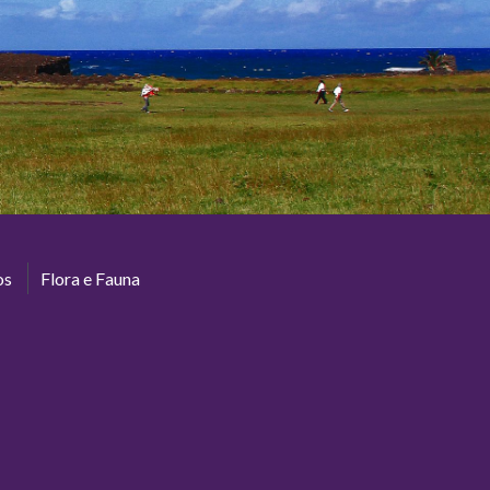
os
Flora e Fauna