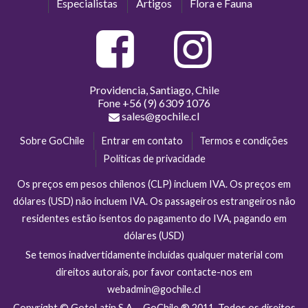
Especialistas
Artigos
Flora e Fauna
Providencia, Santiago, Chile
Fone
+56 (9) 6309 1076
sales@gochile.cl
Sobre GoChile
Entrar em contato
Termos e condições
Políticas de privacidade
Os preços em pesos chilenos (CLP) incluem IVA. Os preços em
dólares (USD) não incluem IVA. Os passageiros estrangeiros não
residentes estão isentos do pagamento do IVA, pagando em
dólares (USD)
Se temos inadvertidamente incluídas qualquer material com
direitos autorais, por favor contacte-nos em
webadmin@gochile.cl
Copyright © GotoLatin S.A. - GoChile ® 2011. Todos os direitos