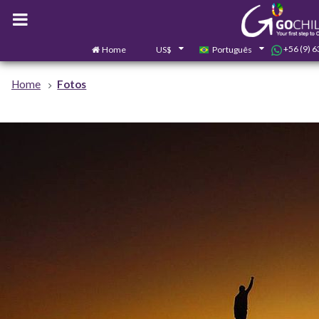
+56 (9) 
Home
US$
Português
Home
Fotos