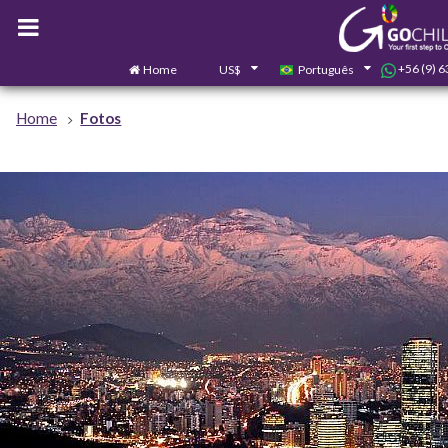
+56 (9) 
Home
US$
Português
Home
Fotos