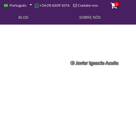
0
+56 (9) 6309 1076
Português
Contate-nos
BLOG
SOBRE NÓS
© Javier Ignacio Acuña