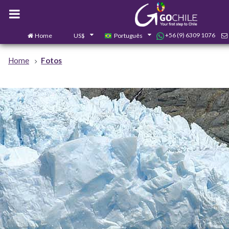
+56 (9) 6309 1076
Home
US$
Português
Home
Fotos