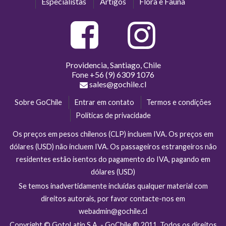
Especialistas
Artigos
Flora e Fauna
Providencia, Santiago, Chile
Fone
+56 (9) 6309 1076
sales@gochile.cl
Sobre GoChile
Entrar em contato
Termos e condições
Políticas de privacidade
Os preços em pesos chilenos (CLP) incluem IVA. Os preços em
dólares (USD) não incluem IVA. Os passageiros estrangeiros não
residentes estão isentos do pagamento do IVA, pagando em
dólares (USD)
Se temos inadvertidamente incluídas qualquer material com
direitos autorais, por favor contacte-nos em
webadmin@gochile.cl
Copyright © GotoLatin S.A. - GoChile ® 2011. Todos os direitos