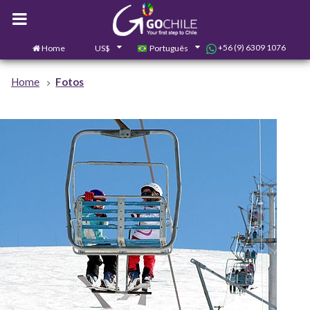
+56 (9) 6309 1076
Home
US$
Português
0
Contate-nos
Home
Fotos