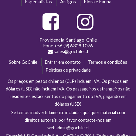
Especialistas
Artigos
Flora e Fauna
Providencia, Santiago, Chile
Fone
+56 (9) 6309 1076
sales@gochile.cl
Sobre GoChile
Entrar em contato
Termos e condições
Políticas de privacidade
Os preços em pesos chilenos (CLP) incluem IVA. Os preços em
dólares (USD) não incluem IVA. Os passageiros estrangeiros não
residentes estão isentos do pagamento do IVA, pagando em
dólares (USD)
Se temos inadvertidamente incluídas qualquer material com
direitos autorais, por favor contacte-nos em
webadmin@gochile.cl
Copyright © GotoLatin S.A. - GoChile ® 2011. Todos os direitos