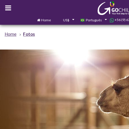
+56 (9) 
Home
US$
Português
Home
Fotos