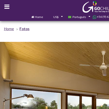
+56 (9) 
Home
US$
Português
Home
Fotos