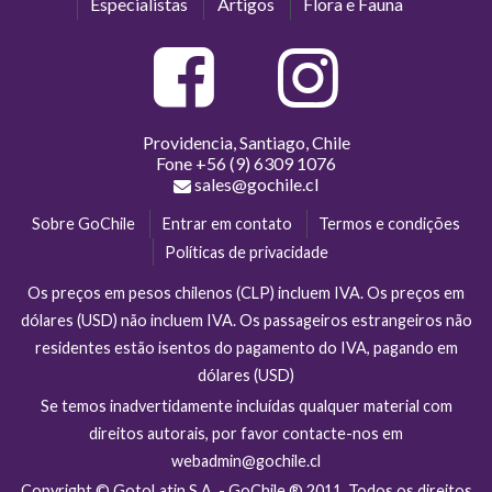
Especialistas
Artigos
Flora e Fauna
Providencia, Santiago, Chile
Fone
+56 (9) 6309 1076
sales@gochile.cl
Sobre GoChile
Entrar em contato
Termos e condições
Políticas de privacidade
Os preços em pesos chilenos (CLP) incluem IVA. Os preços em
dólares (USD) não incluem IVA. Os passageiros estrangeiros não
residentes estão isentos do pagamento do IVA, pagando em
dólares (USD)
Se temos inadvertidamente incluídas qualquer material com
direitos autorais, por favor contacte-nos em
webadmin@gochile.cl
Copyright © GotoLatin S.A. - GoChile ® 2011. Todos os direitos