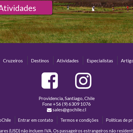
Atividades
Cruzeiros
Destinos
Atividades
Especialistas
Artig
Providencia, Santiago, Chile
Fone
+56 (9) 6309 1076
sales@gochile.cl
oChile
Entrar em contato
Termos e condições
Políticas de p
ares (USD) não incluem IVA. Os passageiros estrangeiros não reside