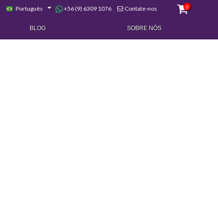
0
+56 (9) 6309 1076
Português
Contate-nos
BLOG
SOBRE NÓS