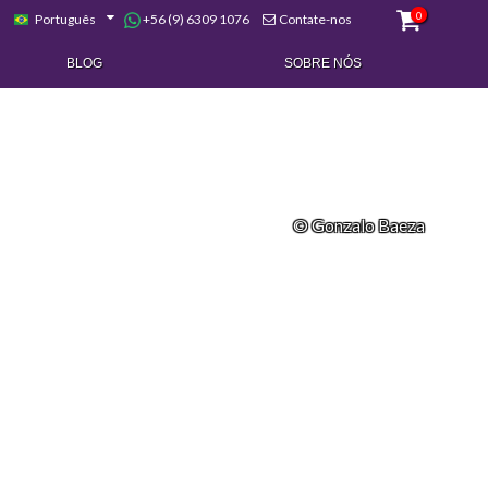
0
+56 (9) 6309 1076
Português
Contate-nos
BLOG
SOBRE NÓS
© Gonzalo Baeza