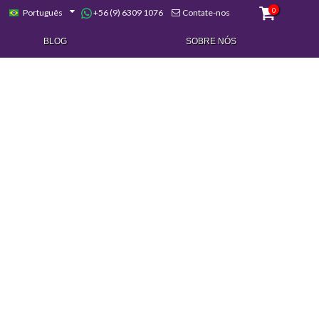
0
+56 (9) 6309 1076
Português
Contate-nos
BLOG
SOBRE NÓS