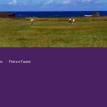
os
Flora e Fauna