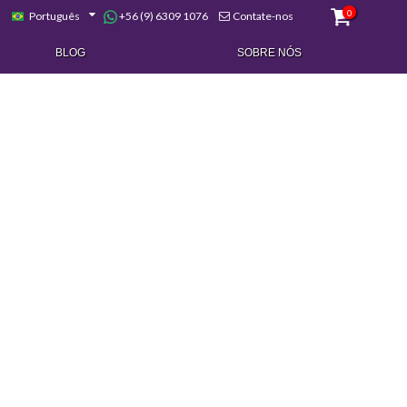
0
+56 (9) 6309 1076
Português
Contate-nos
BLOG
SOBRE NÓS