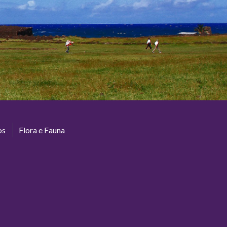
os
Flora e Fauna