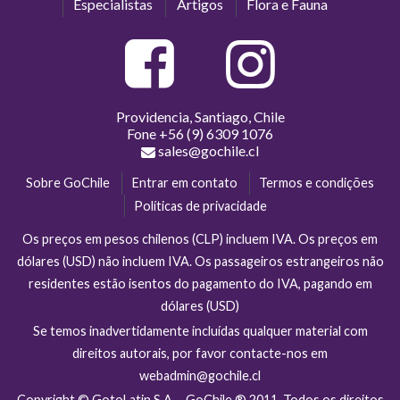
Especialistas
Artigos
Flora e Fauna
Providencia, Santiago, Chile
Fone
+56 (9) 6309 1076
sales@gochile.cl
Sobre GoChile
Entrar em contato
Termos e condições
Políticas de privacidade
Os preços em pesos chilenos (CLP) incluem IVA. Os preços em
dólares (USD) não incluem IVA. Os passageiros estrangeiros não
residentes estão isentos do pagamento do IVA, pagando em
dólares (USD)
Se temos inadvertidamente incluídas qualquer material com
direitos autorais, por favor contacte-nos em
webadmin@gochile.cl
Copyright © GotoLatin S.A. - GoChile ® 2011. Todos os direitos