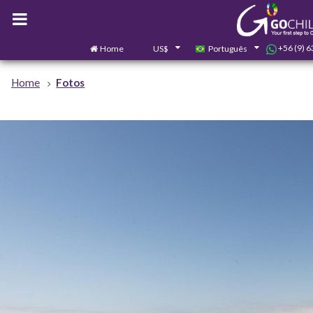
+56 (9) 
Home
US$
Português
Home
Fotos