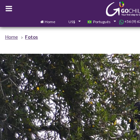
+56 (9) 
Home
US$
Português
Home
Fotos