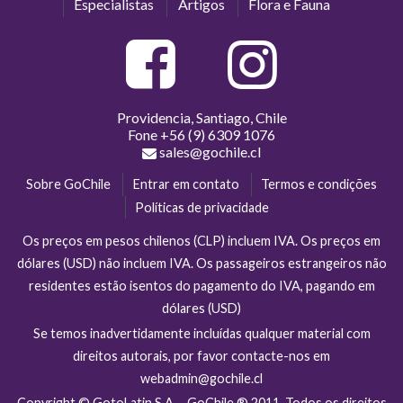
Especialistas
Artigos
Flora e Fauna
Providencia, Santiago, Chile
Fone
+56 (9) 6309 1076
sales@gochile.cl
Sobre GoChile
Entrar em contato
Termos e condições
Políticas de privacidade
Os preços em pesos chilenos (CLP) incluem IVA. Os preços em
dólares (USD) não incluem IVA. Os passageiros estrangeiros não
residentes estão isentos do pagamento do IVA, pagando em
dólares (USD)
Se temos inadvertidamente incluídas qualquer material com
direitos autorais, por favor contacte-nos em
webadmin@gochile.cl
Copyright © GotoLatin S.A. - GoChile ® 2011. Todos os direitos