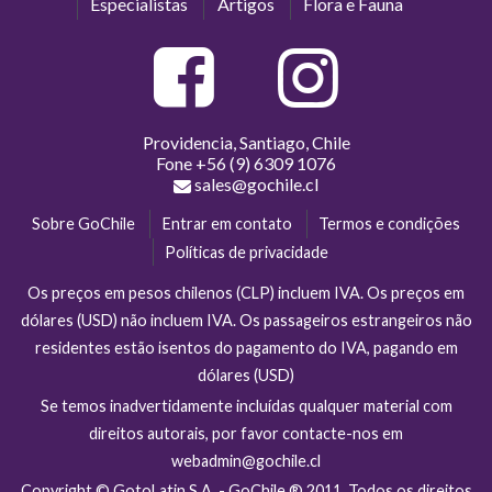
Especialistas
Artigos
Flora e Fauna
Providencia, Santiago, Chile
Fone
+56 (9) 6309 1076
sales@gochile.cl
Sobre GoChile
Entrar em contato
Termos e condições
Políticas de privacidade
Os preços em pesos chilenos (CLP) incluem IVA. Os preços em
dólares (USD) não incluem IVA. Os passageiros estrangeiros não
residentes estão isentos do pagamento do IVA, pagando em
dólares (USD)
Se temos inadvertidamente incluídas qualquer material com
direitos autorais, por favor contacte-nos em
webadmin@gochile.cl
Copyright © GotoLatin S.A. - GoChile ® 2011. Todos os direitos