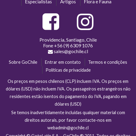
Especialistas
Artigos
Flora e Fauna
Providencia, Santiago, Chile
Fone
+56 (9) 6309 1076
sales@gochile.cl
Sobre GoChile
Entrar em contato
Termos e condições
Políticas de privacidade
Os preços em pesos chilenos (CLP) incluem IVA. Os preços em
dólares (USD) não incluem IVA. Os passageiros estrangeiros não
residentes estão isentos do pagamento do IVA, pagando em
dólares (USD)
Se temos inadvertidamente incluídas qualquer material com
direitos autorais, por favor contacte-nos em
webadmin@gochile.cl
Copyright © GotoLatin S.A. - GoChile ® 2011. Todos os direitos