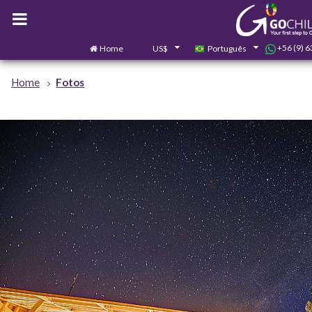
+56 (9) 
Home
US$
Português
Home
Fotos