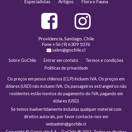
Especialistas
Artigos
Flora e Fauna
Providencia, Santiago, Chile
Fone
+56 (9) 6309 1076
sales@gochile.cl
Sobre GoChile
Entrar em contato
Termos e condições
Políticas de privacidade
Os preços em pesos chilenos (CLP) incluem IVA. Os preços em
dólares (USD) não incluem IVA. Os passageiros estrangeiros não
residentes estão isentos do pagamento do IVA, pagando em
dólares (USD)
Se temos inadvertidamente incluídas qualquer material com
direitos autorais, por favor contacte-nos em
webadmin@gochile.cl
Copyright © GotoLatin S.A. - GoChile ® 2011. Todos os direitos