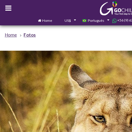
+56 (9) 
Home
US$
Português
Home
Fotos