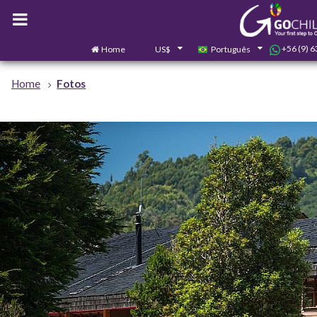
+56 (9) 
Home
US$
Português
Home
Fotos