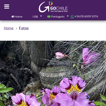
+56 (9) 6309 1076
Home
US$
Português
0
Contate-nos
Home
Fotos