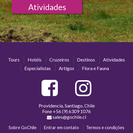
Atividades
Tours
Hotéis
Cruzeiros
Destinos
Atividades
Especialistas
Artigos
Flora e Fauna
Providencia, Santiago, Chile
Fone
+56 (9) 6309 1076
sales@gochile.cl
Sobre GoChile
Entrar em contato
Termos e condições