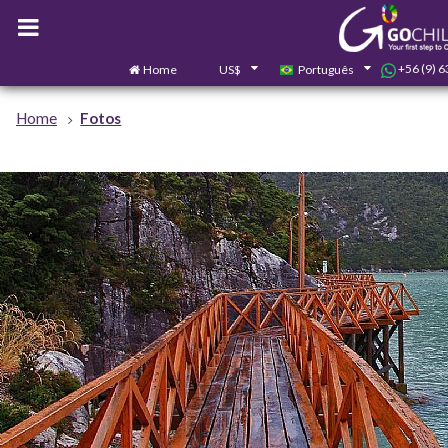
+56 (9) 
Home
US$
Português
Home
Fotos