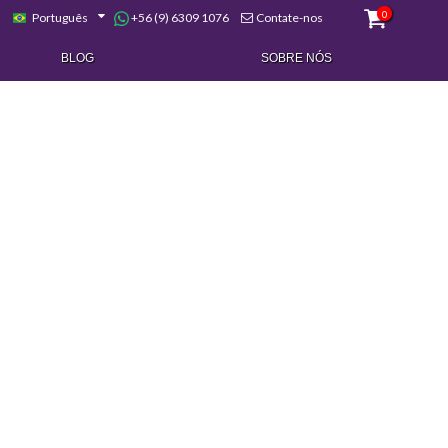
0
+56 (9) 6309 1076
Português
Contate-nos
BLOG
SOBRE NÓS