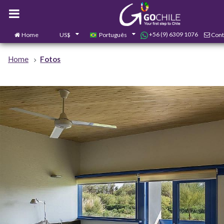
+56 (9) 6309 1076
Home
US$
Português
Cont
Home
Fotos