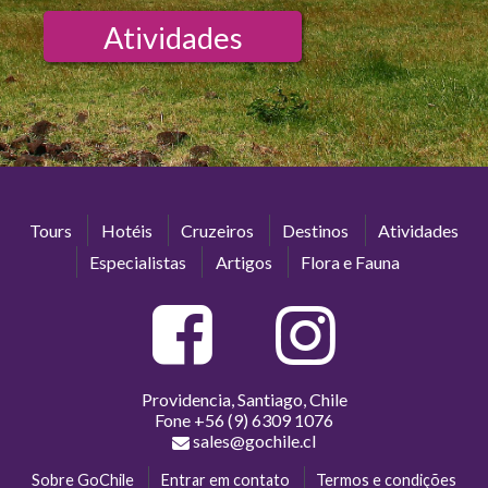
Atividades
Tours
Hotéis
Cruzeiros
Destinos
Atividades
Especialistas
Artigos
Flora e Fauna
Providencia, Santiago, Chile
Fone
+56 (9) 6309 1076
sales@gochile.cl
Sobre GoChile
Entrar em contato
Termos e condições