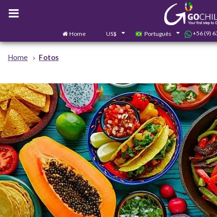
+56 (9) 
Home
US$
Português
Home
Fotos