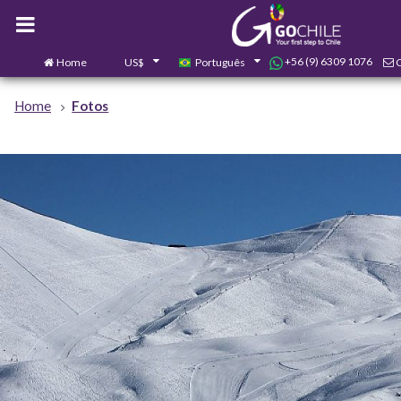
+56 (9) 6309 1076
Home
US$
Português
Home
Fotos