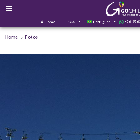
+56 (9) 
Home
US$
Português
Home
Fotos