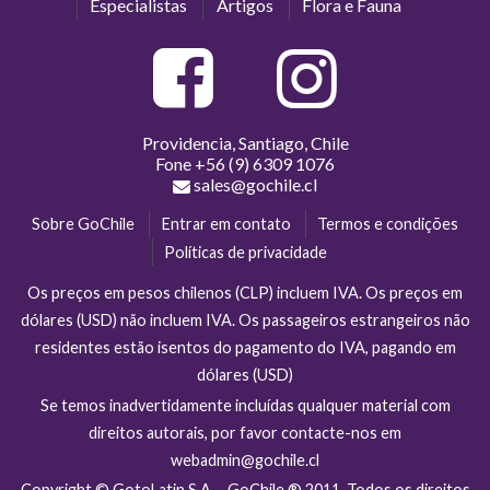
Especialistas
Artigos
Flora e Fauna
Providencia, Santiago, Chile
Fone
+56 (9) 6309 1076
sales@gochile.cl
Sobre GoChile
Entrar em contato
Termos e condições
Políticas de privacidade
Os preços em pesos chilenos (CLP) incluem IVA. Os preços em
dólares (USD) não incluem IVA. Os passageiros estrangeiros não
residentes estão isentos do pagamento do IVA, pagando em
dólares (USD)
Se temos inadvertidamente incluídas qualquer material com
direitos autorais, por favor contacte-nos em
webadmin@gochile.cl
Copyright © GotoLatin S.A. - GoChile ® 2011. Todos os direitos