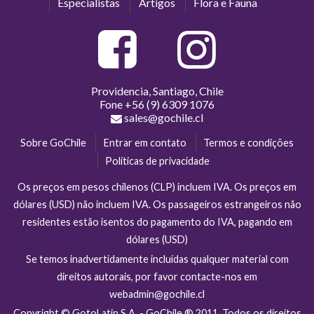
Especialistas
Artigos
Flora e Fauna
Providencia, Santiago, Chile
Fone
+56 (9) 6309 1076
sales@gochile.cl
Sobre GoChile
Entrar em contato
Termos e condições
Políticas de privacidade
Os preços em pesos chilenos (CLP) incluem IVA. Os preços em
dólares (USD) não incluem IVA. Os passageiros estrangeiros não
residentes estão isentos do pagamento do IVA, pagando em
dólares (USD)
Se temos inadvertidamente incluídas qualquer material com
direitos autorais, por favor contacte-nos em
webadmin@gochile.cl
Copyright © GotoLatin S.A. - GoChile ® 2011. Todos os direitos