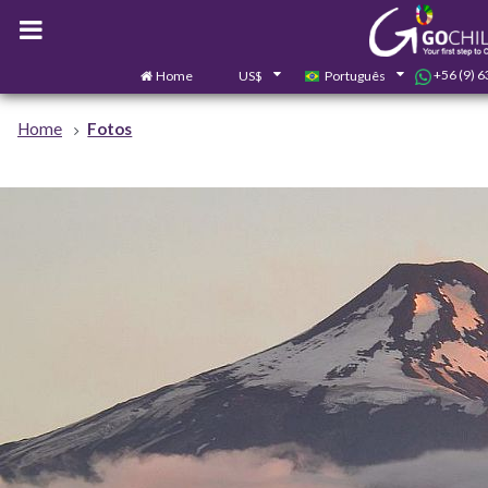
+56 (9) 
Home
US$
Português
Home
Fotos