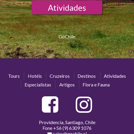
Atividades
GoChile
Tours
Hotéis
Cruzeiros
Destinos
Atividades
Especialistas
Artigos
Flora e Fauna
Providencia, Santiago, Chile
Fone
+56 (9) 6309 1076
sales@gochile.cl