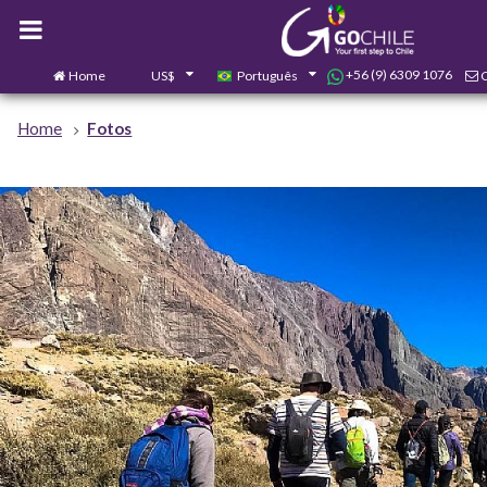
+56 (9) 6309 1076
Home
US$
Português
Home
Fotos