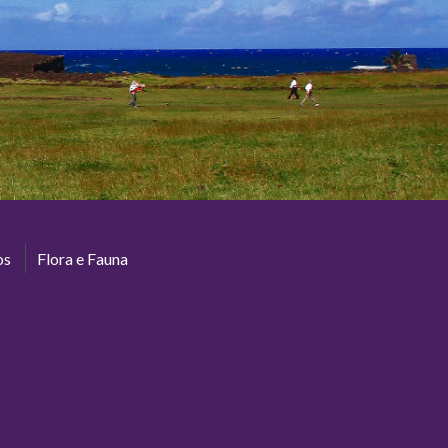
os
Flora e Fauna