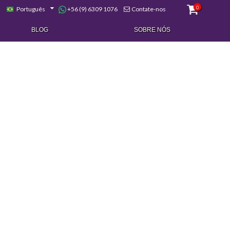
0
+56 (9) 6309 1076
Português
Contate-nos
BLOG
SOBRE NÓS