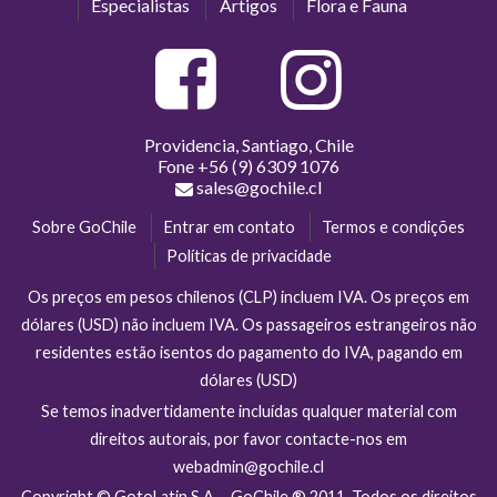
Especialistas
Artigos
Flora e Fauna
Providencia, Santiago, Chile
Fone
+56 (9) 6309 1076
sales@gochile.cl
Sobre GoChile
Entrar em contato
Termos e condições
Políticas de privacidade
Os preços em pesos chilenos (CLP) incluem IVA. Os preços em
dólares (USD) não incluem IVA. Os passageiros estrangeiros não
residentes estão isentos do pagamento do IVA, pagando em
dólares (USD)
Se temos inadvertidamente incluídas qualquer material com
direitos autorais, por favor contacte-nos em
webadmin@gochile.cl
Copyright © GotoLatin S.A. - GoChile ® 2011. Todos os direitos