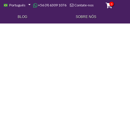
0
+56 (9) 6309 1076
Português
Contate-nos
BLOG
SOBRE NÓS