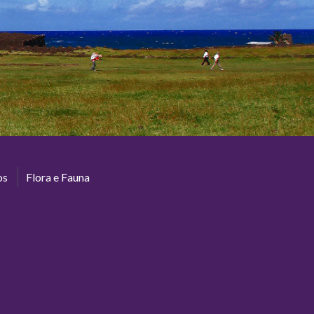
os
Flora e Fauna