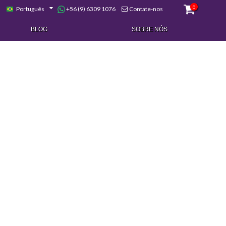
0
+56 (9) 6309 1076
Português
Contate-nos
BLOG
SOBRE NÓS