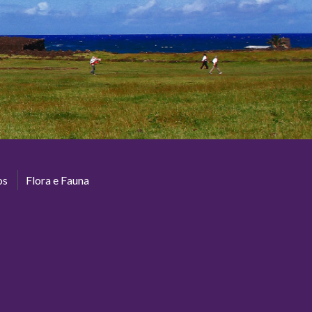
os
Flora e Fauna