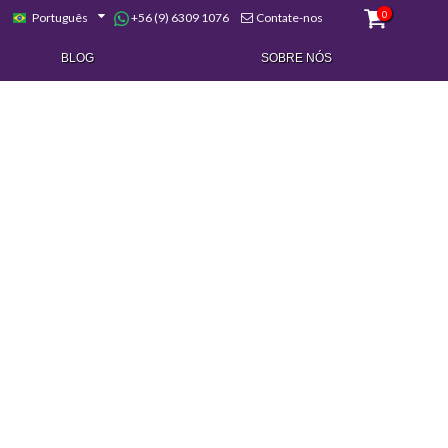
0
+56 (9) 6309 1076
Português
Contate-nos
BLOG
SOBRE NÓS