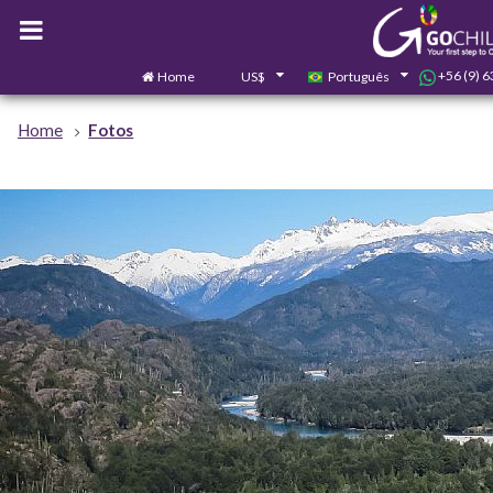
+56 (9) 
Home
US$
Português
Home
Fotos